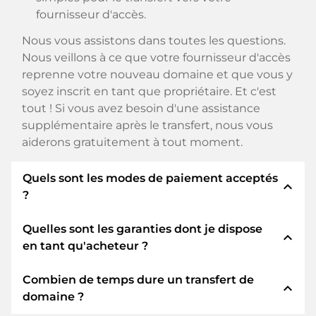
fournisseur d'accès.
Nous vous assistons dans toutes les questions.
Nous veillons à ce que votre fournisseur d'accès
reprenne votre nouveau domaine et que vous y
soyez inscrit en tant que propriétaire. Et c'est
tout ! Si vous avez besoin d'une assistance
supplémentaire après le transfert, nous vous
aiderons gratuitement à tout moment.
Quels sont les modes de paiement acceptés
expand_less
?
Quelles sont les garanties dont je dispose
Nous utilisons SEPA comme paiement anticipé
expand_less
en tant qu'acheteur ?
et utilisons STRIPE comme prestataire de
services de paiement pour les modes de
Combien de temps dure un transfert de
paiement disponibles tels que : Cartes de crédit,
En tant qu'acheteur, nous vous garantissons
expand_less
domaine ?
PayPal, Klarna, ApplePay, GooglePay, Alipay ou
toujours les sécurités suivantes. Nous nous en
fournisseurs locaux.
portons garants avec notre nomn: